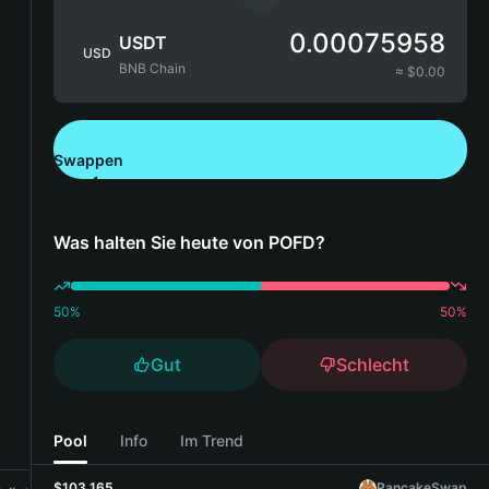
0.00075958
USDT
USD
BNB Chain
≈ $
0.00
Swappen
Bitget Wallet herunterladen
Was halten Sie heute von POFD?
50
%
50
%
Gut
Schlecht
Pool
Info
Im Trend
$103,165
PancakeSwap