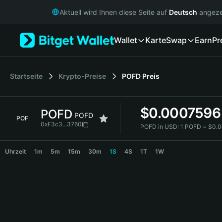
English
Aktuell wird Ihnen diese Seite auf
Deutsch
angeze
日本語
Tiếng Việt
Wallet
Karte
Swap
Earn
Pr
Русский
Español (Latinoamérica)
Türkçe
Italiano
Startseite
Krypto-Preise
POFD
Preis
Français
Deutsch
$
0.0007596
POFD
简体中文
POFD
POF
繁體中文
0xF3c3...3760
POFD in USD:
1 POFD = $0.
Português (Portugal)
POFD Price Chart
Bahasa Indonesia
Uhrzeit
1m
5m
15m
30m
1S
4S
1T
1W
ภาษาไทย
हिन्दी
বাংলা
Español
Português (Brasil)
Español (Argentina)