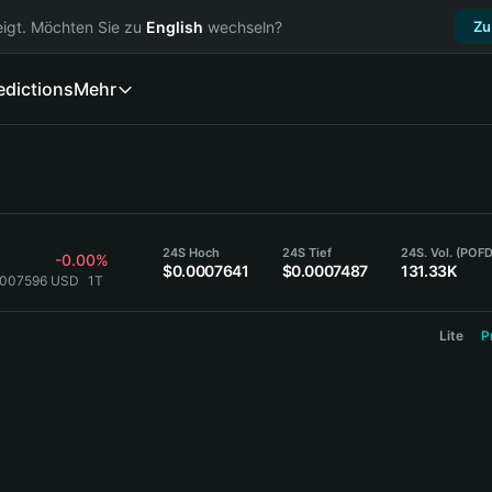
igt. Möchten Sie zu
English
wechseln?
Zu
edictions
Mehr
24S Hoch
24S Tief
24S. Vol. (POFD
-0.00%
$0.0007641
$0.0007487
131.33K
0007596 USD
1T
Lite
P