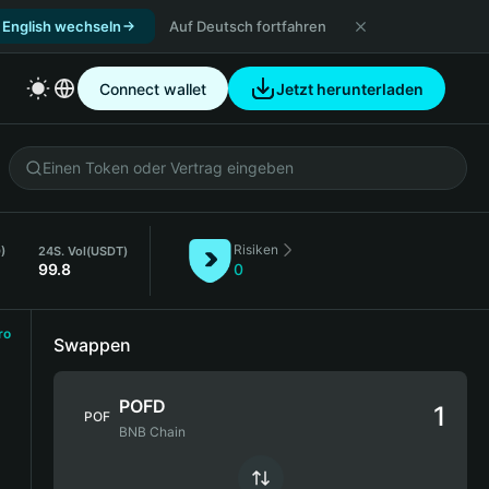
 English wechseln
Auf Deutsch fortfahren
Connect wallet
Jetzt herunterladen
Risiken
)
24S. Vol
(USDT)
99.8
0
ro
Swappen
POFD
POF
BNB Chain