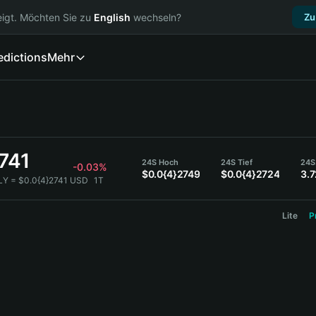
igt. Möchten Sie zu
English
wechseln?
Zu
edictions
Mehr
741
24S Hoch
24S Tief
24S.
-0.03%
$0.0{4}2749
$0.0{4}2724
3.
LY = $0.0{4}2741 USD
1T
Lite
P