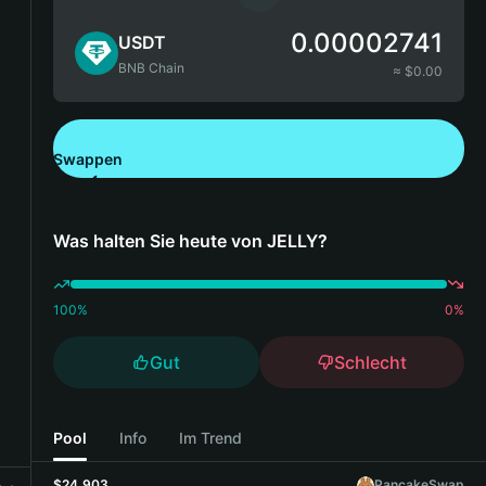
0.00002741
USDT
BNB Chain
≈ $
0.00
Swappen
Bitget Wallet herunterladen
Was halten Sie heute von JELLY?
100
%
0
%
Gut
Schlecht
Pool
Info
Im Trend
$24,903
PancakeSwap