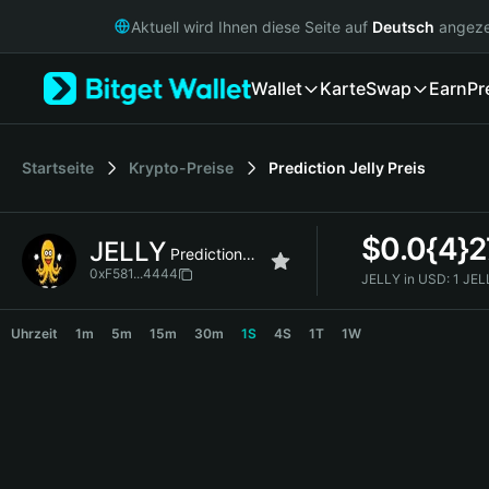
English
Aktuell wird Ihnen diese Seite auf
Deutsch
angeze
日本語
Tiếng Việt
Wallet
Karte
Swap
Earn
Pr
Русский
Español (Latinoamérica)
Türkçe
Italiano
Startseite
Krypto-Preise
Prediction Jelly
Preis
Français
Deutsch
$
0.0{4}2
JELLY
简体中文
Prediction Jelly
繁體中文
0xF581...4444
JELLY in USD:
1 JEL
Português (Portugal)
JELLY Price Chart
Bahasa Indonesia
Uhrzeit
1m
5m
15m
30m
1S
4S
1T
1W
ภาษาไทย
हिन्दी
বাংলা
Español
Português (Brasil)
Español (Argentina)