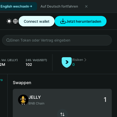
 English wechseln
Auf Deutsch fortfahren
Connect wallet
Jetzt herunterladen
Risiken
 Vol. (JELLY)
24S. Vol
(USDT)
72M
102
0
ro
Swappen
JELLY
BNB Chain