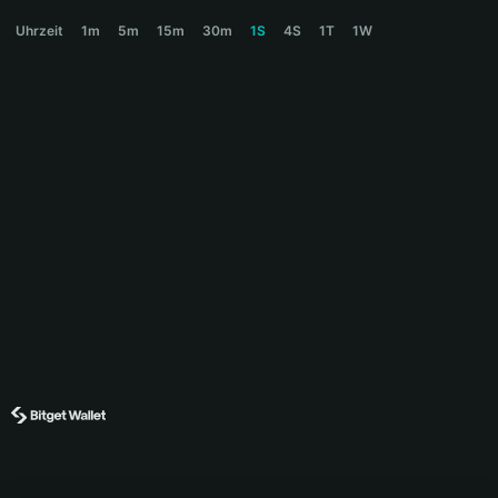
MHRD Price Chart
Uhrzeit
1m
5m
15m
30m
1S
4S
1T
1W