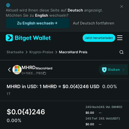
English
日本語
Aktuell wird Ihnen diese Seite auf
Deutsch
angezeigt.
Möchten Sie zu
English
wechseln?
Tiếng Việt
Zu English wechseln
Auf Deutsch fortfahren
Русский
Español (Latinoamérica)
Türkçe
Jetzt herunterladen
Italiano
Français
Startseite
Krypto-Preise
MacroHard
Preis
Deutsch
简体中文
MHRD
MacroHard
Risiken
繁體中文
0x10EE...7f85
Português (Portugal)
Bahasa Indonesia
MHRD in USD:
1 MHRD = $0.0{4}246 USD
0.00%
ภาษาไทย
1T
हिन्दी
বাংলা
24S Hoch
24S. Vol. (MHRD)
$
0.0{4}246
Español
$
0.00
--
24S Tief
24S. Vol
(USDT)
0.00%
Português (Brasil)
$
0.00
--
Español (Argentina)