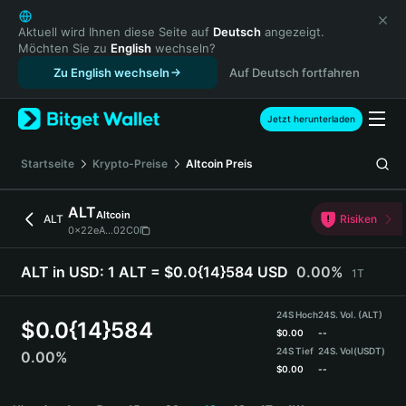
English
日本語
Aktuell wird Ihnen diese Seite auf
Deutsch
angezeigt.
Möchten Sie zu
English
wechseln?
Tiếng Việt
Zu English wechseln
Auf Deutsch fortfahren
Русский
Español (Latinoamérica)
Türkçe
Jetzt herunterladen
Italiano
Français
Startseite
Krypto-Preise
Altcoin
Preis
Deutsch
简体中文
ALT
Altcoin
ALT
Risiken
繁體中文
0x22eA...02C0
Português (Portugal)
Bahasa Indonesia
ALT in USD:
1 ALT = $0.0{14}584 USD
0.00%
1T
ภาษาไทย
हिन्दी
24S Hoch
24S. Vol. (ALT)
$
0.0{14}584
বাংলা
$
0.00
--
24S Tief
24S. Vol
(USDT)
0.00%
Español
$
0.00
--
Português (Brasil)
ALT Price Chart
Español (Argentina)