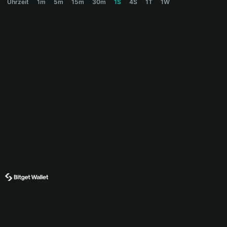
Uhrzeit
1m
5m
15m
30m
1S
4S
1T
1W