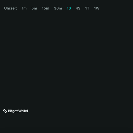
DOGEN Price Chart
Uhrzeit
1m
5m
15m
30m
1S
4S
1T
1W