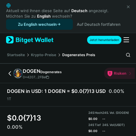
English
日本語
Aktuell wird Ihnen diese Seite auf
Deutsch
angezeigt.
Möchten Sie zu
English
wechseln?
Tiếng Việt
Zu English wechseln
Auf Deutsch fortfahren
Русский
Español (Latinoamérica)
Türkçe
Jetzt herunterladen
Italiano
Français
Startseite
Krypto-Preise
Dogenerates
Preis
Deutsch
简体中文
DOGEN
Dogenerates
Risiken
繁體中文
0x4207...2FBe
Português (Portugal)
Bahasa Indonesia
DOGEN in USD:
1 DOGEN = $0.0{7}13 USD
0.00%
ภาษาไทย
1T
हिन्दी
বাংলা
24S Hoch
24S. Vol. (DOGEN)
$
0.0{7}13
Español
$
0.00
--
24S Tief
24S. Vol
(USDT)
0.00%
Português (Brasil)
$
0.00
--
Español (Argentina)