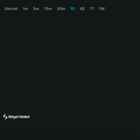
VADER Price Chart
Uhrzeit
1m
5m
15m
30m
1S
4S
1T
1W