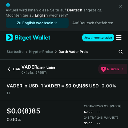
English
日本語
Aktuell wird Ihnen diese Seite auf
Deutsch
angezeigt.
Möchten Sie zu
English
wechseln?
Tiếng Việt
Zu English wechseln
Auf Deutsch fortfahren
Русский
Español (Latinoamérica)
Türkçe
Jetzt herunterladen
Italiano
Français
Startseite
Krypto-Preise
Darth Vader
Preis
Deutsch
简体中文
VADER
Darth Vader
DAR
Risiken
繁體中文
0x4a4a...2F45
Português (Portugal)
Bahasa Indonesia
VADER in USD:
1 VADER = $0.0{8}85 USD
0.00%
ภาษาไทย
1T
हिन्दी
বাংলা
24S Hoch
24S. Vol. (VADER)
$
0.0{8}85
Español
$
0.00
--
24S Tief
24S. Vol
(USDT)
0.00%
Português (Brasil)
$
0.00
--
Español (Argentina)