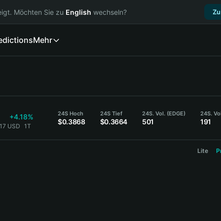
igt. Möchten Sie zu
English
wechseln?
Zu
edictions
Mehr
24S Hoch
24S Tief
24S. Vol. (EDGE)
24S. Vo
+4.18%
$0.3868
$0.3664
501
191
817 USD
1T
Lite
P