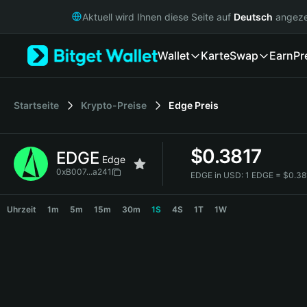
English
Aktuell wird Ihnen diese Seite auf
Deutsch
angeze
日本語
Tiếng Việt
Wallet
Karte
Swap
Earn
Pr
Русский
Español (Latinoamérica)
Türkçe
Italiano
Startseite
Krypto-Preise
Edge
Preis
Français
Deutsch
$
0.3817
EDGE
简体中文
Edge
繁體中文
0xB007...a241
EDGE in USD:
1 EDGE = $0.3
Português (Portugal)
EDGE Price Chart
Bahasa Indonesia
Uhrzeit
1m
5m
15m
30m
1S
4S
1T
1W
ภาษาไทย
हिन्दी
বাংলা
Español
Português (Brasil)
Español (Argentina)