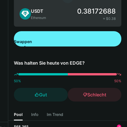
0.38172688
USDT
Ethereum
≈ $
0.38
Swappen
Bitget Wallet herunterladen
Was halten Sie heute von EDGE?
50
%
50
%
Gut
Schlecht
Pool
Info
Im Trend
$68,365