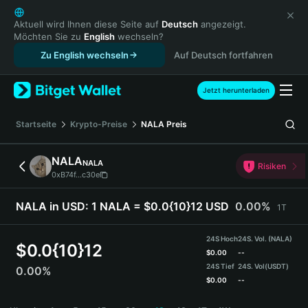
English
日本語
Aktuell wird Ihnen diese Seite auf
Deutsch
angezeigt.
Möchten Sie zu
English
wechseln?
Tiếng Việt
Zu English wechseln
Auf Deutsch fortfahren
Русский
Español (Latinoamérica)
Türkçe
Jetzt herunterladen
Italiano
Français
Startseite
Krypto-Preise
NALA
Preis
Deutsch
简体中文
NALA
NALA
Risiken
繁體中文
0xB74f...c30e
Português (Portugal)
Bahasa Indonesia
NALA in USD:
1 NALA = $0.0{10}12 USD
0.00%
1T
ภาษาไทย
हिन्दी
24S Hoch
24S. Vol. (NALA)
$
0.0{10}12
বাংলা
$
0.00
--
24S Tief
24S. Vol
(USDT)
0.00%
Español
$
0.00
--
Português (Brasil)
NALA Price Chart
Español (Argentina)