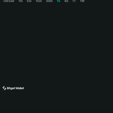
Uhrzeit
1m
5m
15m
30m
1S
4S
1T
1W