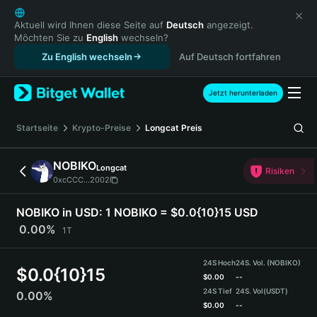
English
日本語
Aktuell wird Ihnen diese Seite auf
Deutsch
angezeigt.
Möchten Sie zu
English
wechseln?
Tiếng Việt
Zu English wechseln
Auf Deutsch fortfahren
Русский
Español (Latinoamérica)
Türkçe
Jetzt herunterladen
Italiano
Français
Startseite
Krypto-Preise
Longcat
Preis
Deutsch
简体中文
NOBIKO
Longcat
Risiken
繁體中文
0xcCCC...2002
Português (Portugal)
Bahasa Indonesia
NOBIKO in USD:
1 NOBIKO = $0.0{10}15 USD
ภาษาไทย
0.00%
1T
हिन्दी
বাংলা
24S Hoch
24S. Vol. (NOBIKO)
$
0.0{10}15
Español
$
0.00
--
24S Tief
24S. Vol
(USDT)
0.00%
Português (Brasil)
$
0.00
--
Español (Argentina)