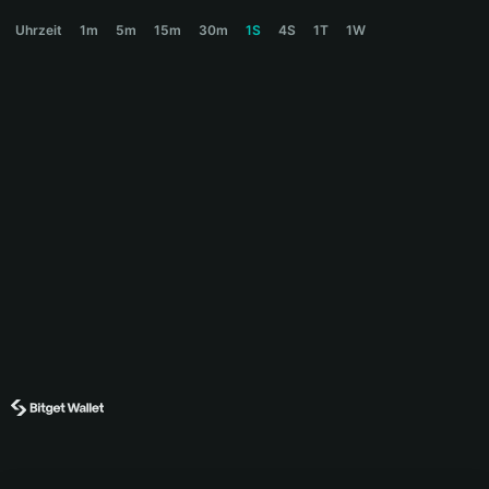
NOBIKO Price Chart
Uhrzeit
1m
5m
15m
30m
1S
4S
1T
1W