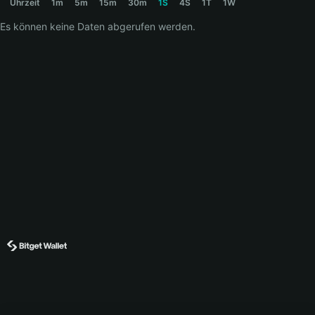
Uhrzeit
1m
5m
15m
30m
1S
4S
1T
1W
Es können keine Daten abgerufen werden.