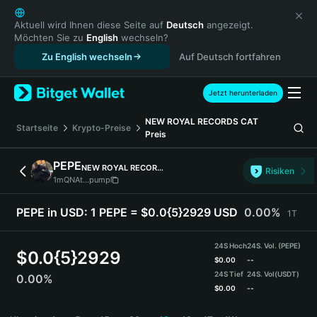
English
日本語
Aktuell wird Ihnen diese Seite auf
Deutsch
angezeigt.
Möchten Sie zu
English
wechseln?
Tiếng Việt
Zu English wechseln
Auf Deutsch fortfahren
Русский
Español (Latinoamérica)
Türkçe
Jetzt herunterladen
Italiano
NEW ROYAL RECORDS CAT
Français
Startseite
Krypto-Preise
Preis
Deutsch
简体中文
PEPE
NEW ROYAL RECORDS CAT
Risiken
繁體中文
1mQNAt...pump
Português (Portugal)
Bahasa Indonesia
PEPE in USD:
1 PEPE = $0.0{5}2929 USD
0.00%
1T
ภาษาไทย
हिन्दी
24S Hoch
24S. Vol. (PEPE)
$
0.0{5}2929
বাংলা
$
0.00
--
24S Tief
24S. Vol
(USDT)
0.00%
Español
$
0.00
--
Português (Brasil)
PEPE Price Chart
Español (Argentina)