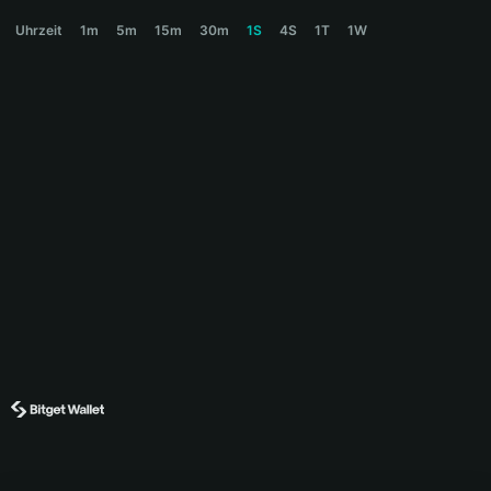
STREAM Price Chart
Uhrzeit
1m
5m
15m
30m
1S
4S
1T
1W