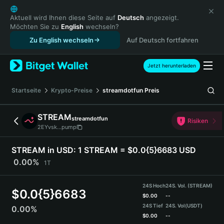
English
日本語
Aktuell wird Ihnen diese Seite auf
Deutsch
angezeigt.
Möchten Sie zu
English
wechseln?
Tiếng Việt
Zu English wechseln
Auf Deutsch fortfahren
Русский
Español (Latinoamérica)
Türkçe
Jetzt herunterladen
Italiano
Français
Startseite
Krypto-Preise
streamdotfun
Preis
Deutsch
简体中文
STREAM
streamdotfun
Risiken
繁體中文
2EYvsk...pump
Português (Portugal)
Bahasa Indonesia
STREAM in USD:
1 STREAM = $0.0{5}6683 USD
ภาษาไทย
0.00%
1T
हिन्दी
বাংলা
24S Hoch
24S. Vol. (STREAM)
$
0.0{5}6683
Español
$
0.00
--
24S Tief
24S. Vol
(USDT)
0.00%
Português (Brasil)
$
0.00
--
Español (Argentina)