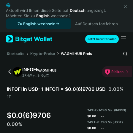
English
日本語
Aktuell wird Ihnen diese Seite auf
Deutsch
angezeigt.
Möchten Sie zu
English
wechseln?
Tiếng Việt
Zu English wechseln
Auf Deutsch fortfahren
Русский
Español (Latinoamérica)
Türkçe
Jetzt herunterladen
Italiano
Français
Startseite
Krypto-Preise
WAGMI HUB
Preis
Deutsch
简体中文
INFOFI
WAGMI HUB
Risiken
繁體中文
2RHWry...9nGg
Português (Portugal)
Bahasa Indonesia
INFOFI in USD:
1 INFOFI = $0.0{6}9706 USD
0.00%
ภาษาไทย
1T
हिन्दी
বাংলা
24S Hoch
24S. Vol. (INFOFI)
$
0.0{6}9706
Español
$
0.00
--
24S Tief
24S. Vol
(USDT)
0.00%
Português (Brasil)
$
0.00
--
Español (Argentina)