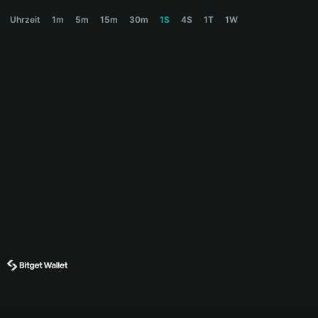
INFOFI Price Chart
Uhrzeit
1m
5m
15m
30m
1S
4S
1T
1W