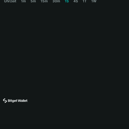
Uhrzeit
1m
5m
15m
30m
1S
4S
1T
1W