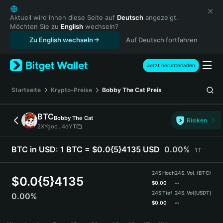
English
日本語
Aktuell wird Ihnen diese Seite auf
Deutsch
angezeigt.
Möchten Sie zu
English
wechseln?
Tiếng Việt
Zu English wechseln
Auf Deutsch fortfahren
Русский
Español (Latinoamérica)
Türkçe
Jetzt herunterladen
Italiano
Français
Startseite
Krypto-Preise
Bobby The Cat
Preis
Deutsch
简体中文
BTC
Bobby The Cat
Risiken
繁體中文
2XYgoc...4dYT
Português (Portugal)
Bahasa Indonesia
BTC in USD:
1 BTC = $0.0{5}4135 USD
0.00%
1T
ภาษาไทย
हिन्दी
24S Hoch
24S. Vol. (BTC)
$
0.0{5}4135
বাংলা
$
0.00
--
24S Tief
24S. Vol
(USDT)
0.00%
Español
$
0.00
--
Português (Brasil)
BTC Price Chart
Español (Argentina)