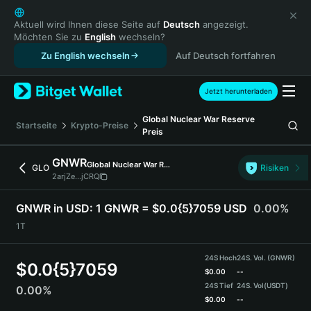
English
日本語
Aktuell wird Ihnen diese Seite auf
Deutsch
angezeigt.
Möchten Sie zu
English
wechseln?
Tiếng Việt
Zu English wechseln
Auf Deutsch fortfahren
Русский
Español (Latinoamérica)
Türkçe
Jetzt herunterladen
Italiano
Global Nuclear War Reserve
Français
Startseite
Krypto-Preise
Preis
Deutsch
简体中文
GNWR
Global Nuclear War Reserve
GLO
Risiken
繁體中文
2arjZe...jCRQ
Português (Portugal)
Bahasa Indonesia
GNWR in USD:
1 GNWR = $0.0{5}7059 USD
0.00%
ภาษาไทย
1T
हिन्दी
বাংলা
24S Hoch
24S. Vol. (GNWR)
$
0.0{5}7059
Español
$
0.00
--
24S Tief
24S. Vol
(USDT)
0.00%
Português (Brasil)
$
0.00
--
Español (Argentina)