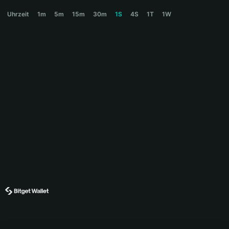
GNWR Price Chart
Uhrzeit
1m
5m
15m
30m
1S
4S
1T
1W