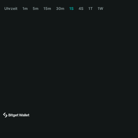
GTA$ Price Chart
Uhrzeit
1m
5m
15m
30m
1S
4S
1T
1W