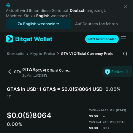
English
日本語
Aktuell wird Ihnen diese Seite auf
Deutsch
angezeigt.
Möchten Sie zu
English
wechseln?
Tiếng Việt
Zu English wechseln
Auf Deutsch fortfahren
Русский
Español (Latinoamérica)
Türkçe
Jetzt herunterladen
Italiano
Français
Startseite
Krypto-Preise
GTA VI Official Currency
Preis
Deutsch
简体中文
GTA$
GTA VI Official Currency
GTA
Risiken
繁體中文
2pxVrn...jXD9
Português (Portugal)
Bahasa Indonesia
GTA$ in USD:
1 GTA$ = $0.0{5}8064 USD
0.00%
ภาษาไทย
1T
हिन्दी
বাংলা
24S Hoch
24S. Vol. (GTA$)
$
0.0{5}8064
Español
$
0.00
--
24S Tief
24S. Vol
(USDT)
0.00%
Português (Brasil)
$
0.00
8.37
Español (Argentina)