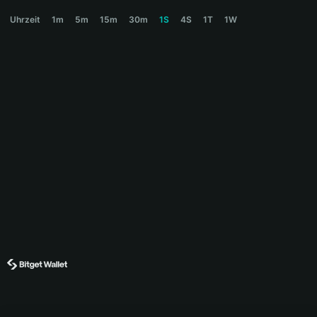
QRINGE Price Chart
Uhrzeit
1m
5m
15m
30m
1S
4S
1T
1W