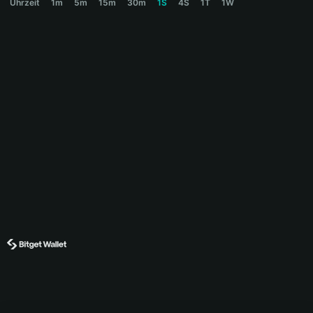
Uhrzeit
1m
5m
15m
30m
1S
4S
1T
1W