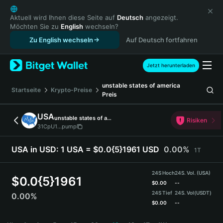
English
日本語
Aktuell wird Ihnen diese Seite auf
Deutsch
angezeigt.
Möchten Sie zu
English
wechseln?
Tiếng Việt
Zu English wechseln
Auf Deutsch fortfahren
Русский
Español (Latinoamérica)
Türkçe
Jetzt herunterladen
Italiano
unstable states of america
Français
Startseite
Krypto-Preise
Preis
Deutsch
简体中文
USA
unstable states of america
Risiken
繁體中文
31CpU1...pump
Português (Portugal)
Bahasa Indonesia
USA in USD:
1 USA = $0.0{5}1961 USD
0.00%
1T
ภาษาไทย
हिन्दी
24S Hoch
24S. Vol. (USA)
$
0.0{5}1961
বাংলা
$
0.00
--
24S Tief
24S. Vol
(USDT)
0.00%
Español
$
0.00
--
Português (Brasil)
USA Price Chart
Español (Argentina)