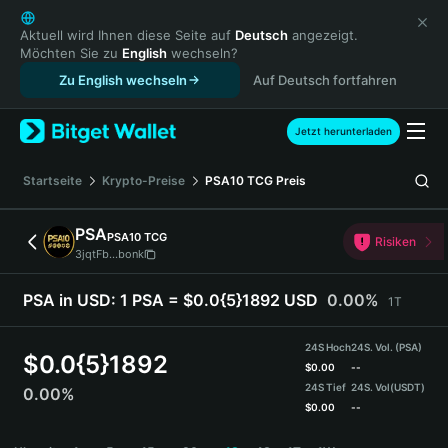
English
日本語
Aktuell wird Ihnen diese Seite auf
Deutsch
angezeigt.
Möchten Sie zu
English
wechseln?
Tiếng Việt
Zu English wechseln
Auf Deutsch fortfahren
Русский
Español (Latinoamérica)
Türkçe
Jetzt herunterladen
Italiano
Français
Startseite
Krypto-Preise
PSA10 TCG
Preis
Deutsch
简体中文
PSA
PSA10 TCG
Risiken
繁體中文
3jqtFb...bonk
Português (Portugal)
Bahasa Indonesia
PSA in USD:
1 PSA = $0.0{5}1892 USD
0.00%
1T
ภาษาไทย
हिन्दी
24S Hoch
24S. Vol. (PSA)
$
0.0{5}1892
বাংলা
$
0.00
--
24S Tief
24S. Vol
(USDT)
0.00%
Español
$
0.00
--
Português (Brasil)
PSA Price Chart
Español (Argentina)