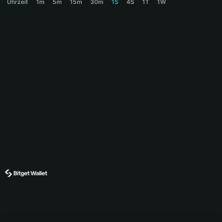
Uhrzeit
1m
5m
15m
30m
1S
4S
1T
1W