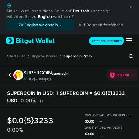
English
日本語
Aktuell wird Ihnen diese Seite auf
Deutsch
angezeigt.
Möchten Sie zu
English
wechseln?
Tiếng Việt
Zu English wechseln
Auf Deutsch fortfahren
Русский
Español (Latinoamérica)
Türkçe
Jetzt herunterladen
Italiano
Français
Startseite
Krypto-Preise
supercoin
Preis
Deutsch
简体中文
SUPERCOIN
supercoin
Risiken
繁體中文
3oNLZj...pump
Português (Portugal)
Bahasa Indonesia
SUPERCOIN in USD:
1 SUPERCOIN = $0.0{5}3233
ภาษาไทย
USD
0.00%
1T
हिन्दी
বাংলা
24S Hoch
24S. Vol. (SUPERCOIN)
$
0.0{5}3233
Español
$
0.00
--
24S Tief
24S. Vol
(USDT)
0.00%
Português (Brasil)
$
0.00
--
Español (Argentina)