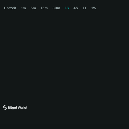
SUPERCOIN Price Chart
Uhrzeit
1m
5m
15m
30m
1S
4S
1T
1W