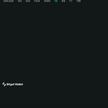
Uhrzeit
1m
5m
15m
30m
1S
4S
1T
1W