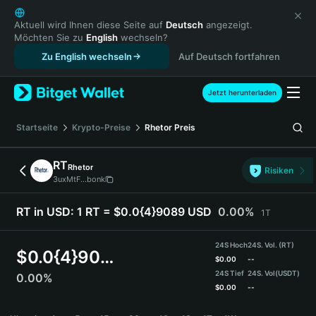
English
日本語
Aktuell wird Ihnen diese Seite auf
Deutsch
angezeigt.
Möchten Sie zu
English
wechseln?
Tiếng Việt
Zu English wechseln
Auf Deutsch fortfahren
Русский
Español (Latinoamérica)
Türkçe
Jetzt herunterladen
Italiano
Français
Startseite
Krypto-Preise
Rhetor
Preis
Deutsch
简体中文
RT
Rhetor
Risiken
繁體中文
3uxMtF...bonk
Português (Portugal)
Bahasa Indonesia
RT in USD:
1 RT = $0.0{4}9089 USD
0.00%
1T
ภาษาไทย
हिन्दी
24S Hoch
24S. Vol. (RT)
$
0.0{4}9089
বাংলা
$
0.00
--
24S Tief
24S. Vol
(USDT)
0.00%
Español
$
0.00
--
Português (Brasil)
RT Price Chart
Español (Argentina)