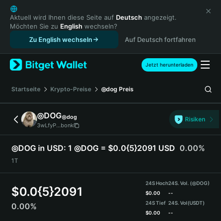
English
日本語
Aktuell wird Ihnen diese Seite auf
Deutsch
angezeigt.
Möchten Sie zu
English
wechseln?
Tiếng Việt
Zu English wechseln
Auf Deutsch fortfahren
Русский
Español (Latinoamérica)
Türkçe
Jetzt herunterladen
Italiano
Français
Startseite
Krypto-Preise
◎dog
Preis
Deutsch
简体中文
◎DOG
◎dog
Risiken
繁體中文
3wLfyP...bonk
Português (Portugal)
Bahasa Indonesia
◎DOG in USD:
1 ◎DOG = $0.0{5}2091 USD
0.00%
ภาษาไทย
1T
हिन्दी
বাংলা
24S Hoch
24S. Vol. (◎DOG)
$
0.0{5}2091
Español
$
0.00
--
24S Tief
24S. Vol
(USDT)
0.00%
Português (Brasil)
$
0.00
--
Español (Argentina)