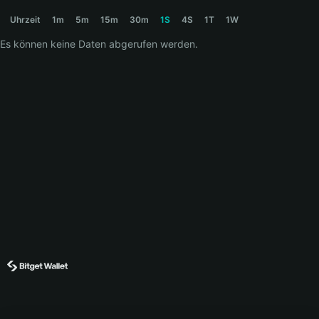
◎DOG Price Chart
Uhrzeit
1m
5m
15m
30m
1S
4S
1T
1W
Es können keine Daten abgerufen werden.