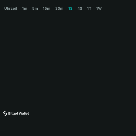
MONKEY Price Chart
Uhrzeit
1m
5m
15m
30m
1S
4S
1T
1W