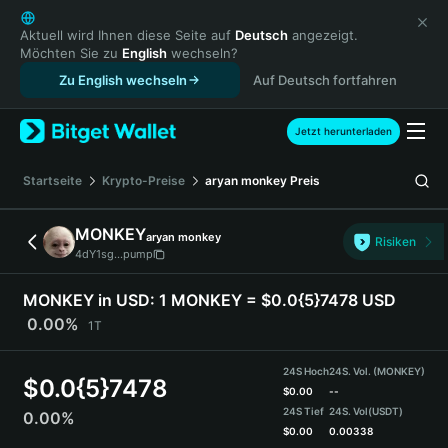
English
日本語
Aktuell wird Ihnen diese Seite auf
Deutsch
angezeigt.
Möchten Sie zu
English
wechseln?
Tiếng Việt
Zu English wechseln
Auf Deutsch fortfahren
Русский
Español (Latinoamérica)
Türkçe
Jetzt herunterladen
Italiano
Français
Startseite
Krypto-Preise
aryan monkey
Preis
Deutsch
简体中文
MONKEY
aryan monkey
Risiken
繁體中文
4dY1sg...pump
Português (Portugal)
Bahasa Indonesia
MONKEY in USD:
1 MONKEY = $0.0{5}7478 USD
ภาษาไทย
0.00%
1T
हिन्दी
বাংলা
24S Hoch
24S. Vol. (MONKEY)
$
0.0{5}7478
Español
$
0.00
--
24S Tief
24S. Vol
(USDT)
0.00%
Português (Brasil)
$
0.00
0.00338
Español (Argentina)