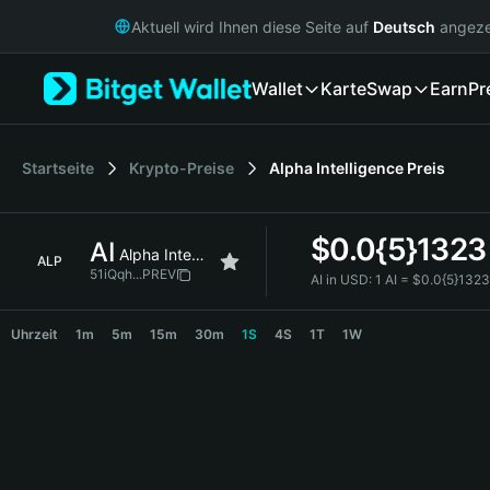
English
Aktuell wird Ihnen diese Seite auf
Deutsch
angeze
日本語
Tiếng Việt
Wallet
Karte
Swap
Earn
Pr
Русский
Español (Latinoamérica)
Türkçe
Italiano
Startseite
Krypto-Preise
Alpha Intelligence
Preis
Français
Deutsch
$
0.0{5}1323
AI
简体中文
Alpha Intelligence
ALP
繁體中文
51iQqh...PREV
AI in USD:
1 AI = $0.0{5}132
Português (Portugal)
AI Price Chart
Bahasa Indonesia
Uhrzeit
1m
5m
15m
30m
1S
4S
1T
1W
ภาษาไทย
हिन्दी
বাংলা
Español
Português (Brasil)
Español (Argentina)