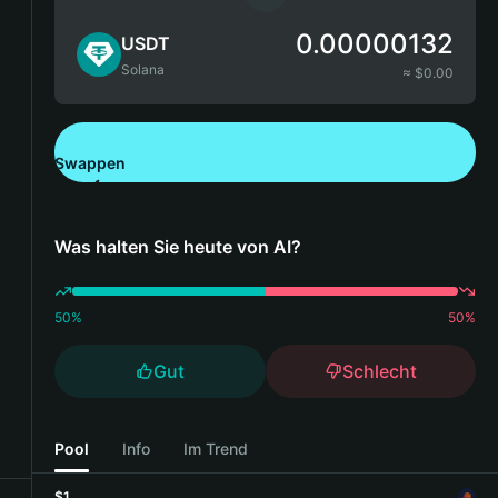
0.00000132
USDT
Solana
≈ $
0.00
Swappen
Bitget Wallet herunterladen
Was halten Sie heute von AI?
50
%
50
%
Gut
Schlecht
Pool
Info
Im Trend
$1