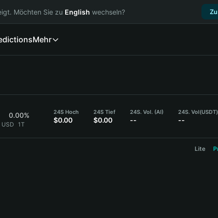
igt. Möchten Sie zu
English
wechseln?
Zu
edictions
Mehr
24S Hoch
24S Tief
24S. Vol. (AI)
24S. Vol
(USDT
0.00%
$0.00
$0.00
--
--
3 USD
1T
Lite
P