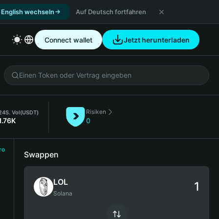
 English wechseln
Auf Deutsch fortfahren
Connect wallet
Jetzt herunterladen
Risiken
24S. Vol
(USDT)
1.76K
0
ro
Swappen
LOL
Solana