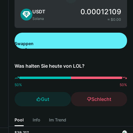
0.00012109
USDT
Solana
≈ $
0.00
Swappen
Bitget Wallet herunterladen
Was halten Sie heute von LOL?
50
%
50
%
Gut
Schlecht
Pool
Info
Im Trend
$39,217