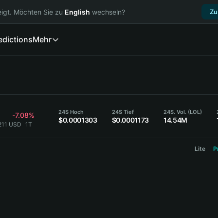
igt. Möchten Sie zu
English
wechseln?
Zu
edictions
Mehr
24S Hoch
24S Tief
24S. Vol. (LOL)
-7.08%
$0.0001303
$0.0001173
14.54M
211 USD
1T
Lite
P