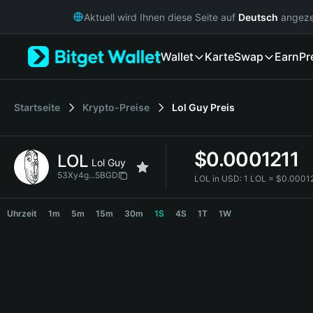
English
Aktuell wird Ihnen diese Seite auf
Deutsch
angeze
日本語
Tiếng Việt
Wallet
Karte
Swap
Earn
Pr
Русский
Español (Latinoamérica)
Türkçe
Italiano
Startseite
Krypto-Preise
Lol Guy
Preis
Français
Deutsch
$
0.0001211
LOL
简体中文
Lol Guy
繁體中文
53Xy4g...5BGD
LOL in USD:
1 LOL = $0.0001
Português (Portugal)
LOL Price Chart
Bahasa Indonesia
Uhrzeit
1m
5m
15m
30m
1S
4S
1T
1W
ภาษาไทย
हिन्दी
বাংলা
Español
Português (Brasil)
Español (Argentina)