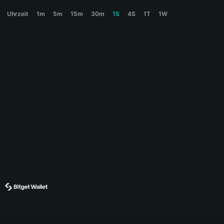
CHEK Price Chart
Uhrzeit
1m
5m
15m
30m
1S
4S
1T
1W