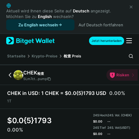
English
日本語
Aktuell wird Ihnen diese Seite auf
Deutsch
angezeigt.
Möchten Sie zu
English
wechseln?
Tiếng Việt
Zu English wechseln
Auf Deutsch fortfahren
Русский
Español (Latinoamérica)
Türkçe
Jetzt herunterladen
Italiano
Français
Startseite
Krypto-Preise
检查
Preis
Deutsch
简体中文
CHEK
检查
Risiken
繁體中文
5Lm7ct...pump
Português (Portugal)
Bahasa Indonesia
CHEK in USD:
1 CHEK = $0.0{5}1793 USD
0.00%
ภาษาไทย
1T
हिन्दी
বাংলা
24S Hoch
24S. Vol. (CHEK)
$
0.0{5}1793
Español
$
0.00
--
24S Tief
24S. Vol
(USDT)
0.00%
Português (Brasil)
$
0.00
--
Español (Argentina)