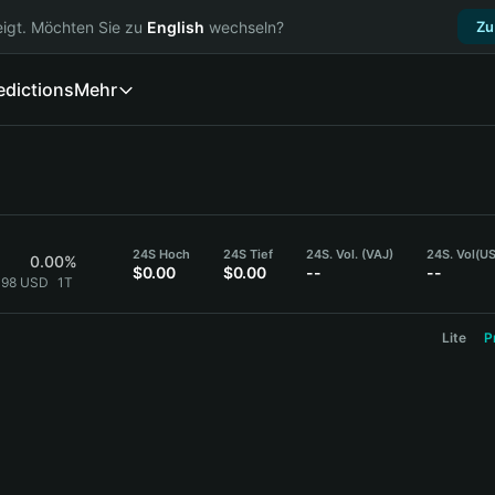
igt. Möchten Sie zu
English
wechseln?
Zu
edictions
Mehr
24S Hoch
24S Tief
24S. Vol. (VAJ)
24S. Vol
(U
0.00%
$0.00
$0.00
--
--
1198 USD
1T
Lite
P