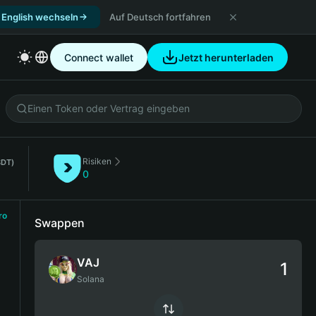
 English wechseln
Auf Deutsch fortfahren
Connect wallet
Jetzt herunterladen
Risiken
SDT)
0
ro
Swappen
VAJ
Solana