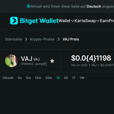
English
Aktuell wird Ihnen diese Seite auf
Deutsch
angeze
日本語
Tiếng Việt
Wallet
Karte
Swap
Earn
Pr
Русский
Español (Latinoamérica)
Türkçe
Italiano
Startseite
Krypto-Preise
VAJ
Preis
Français
Deutsch
$
0.0{4}1198
VAJ
简体中文
VAJ
繁體中文
5N6mRd...pump
VAJ in USD:
1 VAJ = $0.0{4}
Português (Portugal)
VAJ Price Chart
Bahasa Indonesia
Uhrzeit
1m
5m
15m
30m
1S
4S
1T
1W
ภาษาไทย
हिन्दी
বাংলা
Español
Português (Brasil)
Español (Argentina)