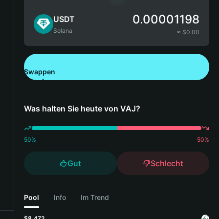
0.00001198
USDT
Solana
≈ $
0.00
Swappen
Bitget Wallet herunterladen
Was halten Sie heute von VAJ?
50
%
50
%
Gut
Schlecht
Pool
Info
Im Trend
$8,472