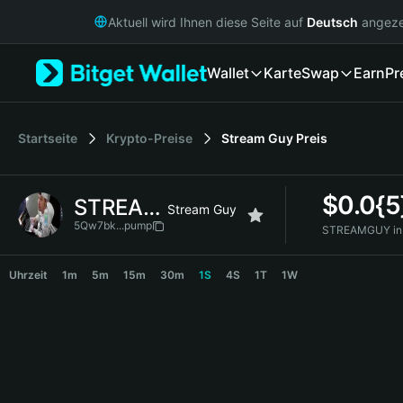
English
Aktuell wird Ihnen diese Seite auf
Deutsch
angeze
日本語
Tiếng Việt
Wallet
Karte
Swap
Earn
Pr
Русский
Español (Latinoamérica)
Türkçe
Italiano
Startseite
Krypto-Preise
Stream Guy
Preis
Français
Deutsch
$
0.0{
STREAMGUY
简体中文
Stream Guy
繁體中文
5Qw7bk...pump
STREAMGUY in
Português (Portugal)
STREAMGUY Price Chart
Bahasa Indonesia
Uhrzeit
1m
5m
15m
30m
1S
4S
1T
1W
ภาษาไทย
हिन्दी
বাংলা
Español
Português (Brasil)
Español (Argentina)