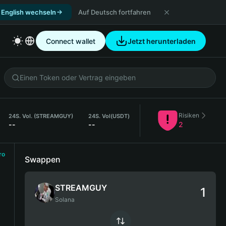
 English wechseln
Auf Deutsch fortfahren
Connect wallet
Jetzt herunterladen
Risiken
24S. Vol. (STREAMGUY)
24S. Vol
(USDT)
--
--
2
ro
Swappen
STREAMGUY
Solana