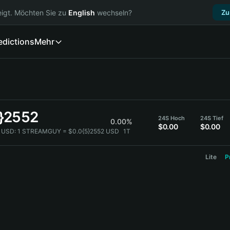
igt. Möchten Sie zu
English
wechseln?
Zu
edictions
Mehr
5}2552
24S Hoch
24S Tief
0.00%
$0.00
$0.00
 USD:
1 STREAMGUY = $0.0{5}2552 USD
1T
Lite
P