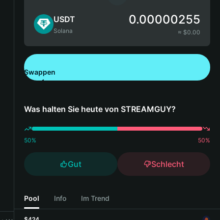
0.00000255
USDT
Solana
≈ $
0.00
Swappen
Bitget Wallet herunterladen
Was halten Sie heute von STREAMGUY?
50
%
50
%
Gut
Schlecht
Pool
Info
Im Trend
$424