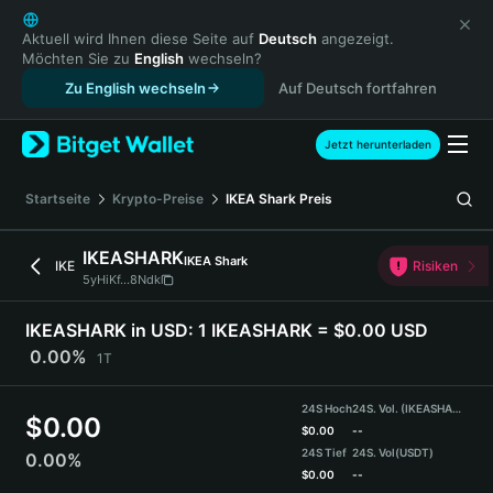
English
日本語
Aktuell wird Ihnen diese Seite auf
Deutsch
angezeigt.
Möchten Sie zu
English
wechseln?
Tiếng Việt
Zu English wechseln
Auf Deutsch fortfahren
Русский
Español (Latinoamérica)
Türkçe
Jetzt herunterladen
Italiano
Français
Startseite
Krypto-Preise
IKEA Shark
Preis
Deutsch
简体中文
IKEASHARK
IKEA Shark
IKE
Risiken
繁體中文
5yHiKf...8Ndk
Português (Portugal)
Bahasa Indonesia
IKEASHARK in USD:
1 IKEASHARK = $0.00 USD
ภาษาไทย
0.00%
1T
हिन्दी
বাংলা
24S Hoch
24S. Vol. (IKEASHARK)
$
0.00
Español
$
0.00
--
24S Tief
24S. Vol
(USDT)
0.00%
Português (Brasil)
$
0.00
--
Español (Argentina)