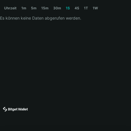
IKEASHARK Price Chart
Uhrzeit
1m
5m
15m
30m
1S
4S
1T
1W
Es können keine Daten abgerufen werden.