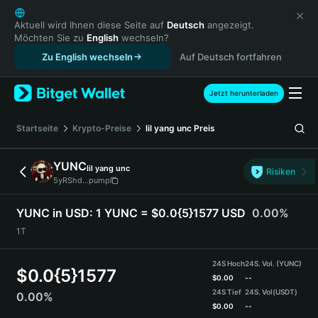
English
日本語
Aktuell wird Ihnen diese Seite auf
Deutsch
angezeigt.
Möchten Sie zu
English
wechseln?
Tiếng Việt
Zu English wechseln
Auf Deutsch fortfahren
Русский
Español (Latinoamérica)
Türkçe
Jetzt herunterladen
Italiano
Français
Startseite
Krypto-Preise
lil yang unc
Preis
Deutsch
简体中文
YUNC
lil yang unc
Risiken
繁體中文
5yRShd...pump
Português (Portugal)
Bahasa Indonesia
YUNC in USD:
1 YUNC = $0.0{5}1577 USD
0.00%
ภาษาไทย
1T
हिन्दी
বাংলা
24S Hoch
24S. Vol. (YUNC)
$
0.0{5}1577
Español
$
0.00
--
24S Tief
24S. Vol
(USDT)
0.00%
Português (Brasil)
$
0.00
--
Español (Argentina)