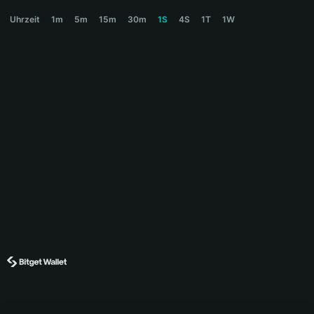
YUNC Price Chart
Uhrzeit
1m
5m
15m
30m
1S
4S
1T
1W