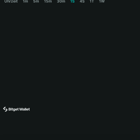
Uhrzeit
1m
5m
15m
30m
1S
4S
1T
1W