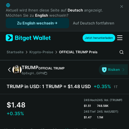
English
日本語
Aktuell wird Ihnen diese Seite auf
Deutsch
angezeigt.
Möchten Sie zu
English
wechseln?
Tiếng Việt
Zu English wechseln
Auf Deutsch fortfahren
Русский
Español (Latinoamérica)
Türkçe
Jetzt herunterladen
Italiano
Français
Startseite
Krypto-Preise
OFFICIAL TRUMP
Preis
Deutsch
简体中文
TRUMP
OFFICIAL TRUMP
Risiken
繁體中文
6p6xgH...GiPN
Português (Portugal)
Bahasa Indonesia
TRUMP in USD:
1 TRUMP = $1.48 USD
+0.35%
1T
ภาษาไทย
हिन्दी
24S Hoch
24S. Vol. (TRUMP)
$
1.48
বাংলা
$
1.51
748.56K
24S Tief
24S. Vol
(USDT)
+0.35%
Español
$
1.47
1.1M
Português (Brasil)
TRUMP Price Chart
Español (Argentina)