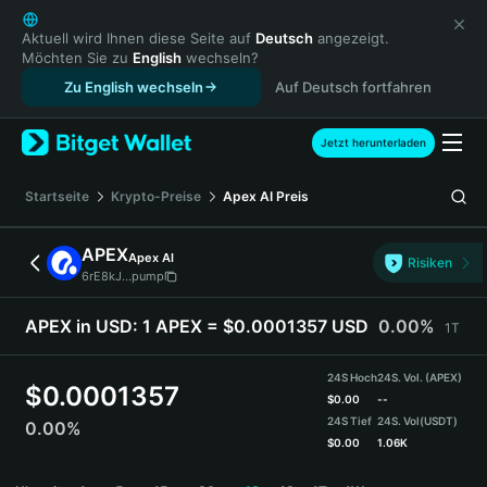
English
日本語
Aktuell wird Ihnen diese Seite auf
Deutsch
angezeigt.
Möchten Sie zu
English
wechseln?
Tiếng Việt
Zu English wechseln
Auf Deutsch fortfahren
Русский
Español (Latinoamérica)
Türkçe
Jetzt herunterladen
Italiano
Français
Startseite
Krypto-Preise
Apex AI
Preis
Deutsch
简体中文
APEX
Apex AI
Risiken
繁體中文
6rE8kJ...pump
Português (Portugal)
Bahasa Indonesia
APEX in USD:
1 APEX = $0.0001357 USD
0.00%
1T
ภาษาไทย
हिन्दी
24S Hoch
24S. Vol. (APEX)
$
0.0001357
বাংলা
$
0.00
--
24S Tief
24S. Vol
(USDT)
0.00%
Español
$
0.00
1.06K
Português (Brasil)
APEX Price Chart
Español (Argentina)