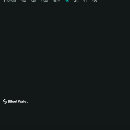
Uhrzeit
1m
5m
15m
30m
1S
4S
1T
1W