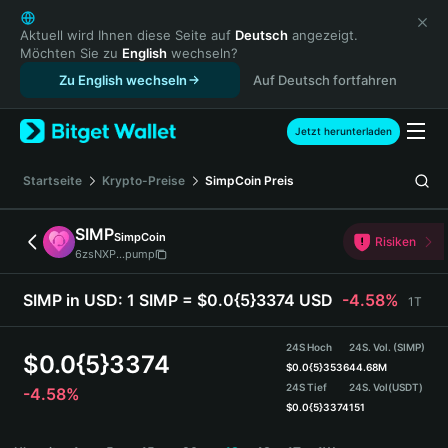
English
日本語
Aktuell wird Ihnen diese Seite auf
Deutsch
angezeigt.
Möchten Sie zu
English
wechseln?
Tiếng Việt
Zu English wechseln
Auf Deutsch fortfahren
Русский
Español (Latinoamérica)
Türkçe
Jetzt herunterladen
Italiano
Français
Startseite
Krypto-Preise
SimpCoin
Preis
Deutsch
简体中文
SIMP
SimpCoin
Risiken
繁體中文
6zsNXP...pump
Português (Portugal)
Bahasa Indonesia
SIMP in USD:
1 SIMP = $0.0{5}3374 USD
-4.58%
1T
ภาษาไทย
हिन्दी
24S Hoch
24S. Vol. (SIMP)
$
0.0{5}3374
বাংলা
$
0.0{5}3536
44.68M
24S Tief
24S. Vol
(USDT)
-4.58%
Español
$
0.0{5}3374
151
Português (Brasil)
SIMP Price Chart
Español (Argentina)