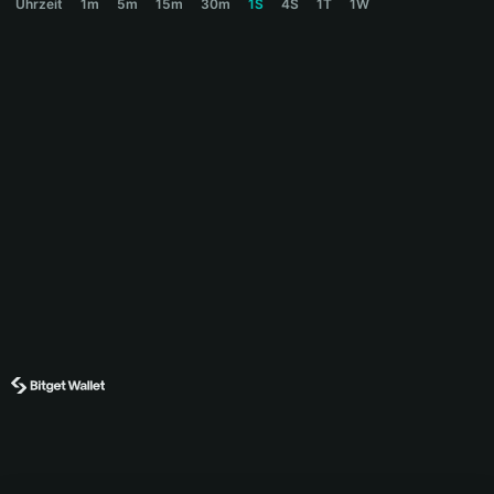
Uhrzeit
1m
5m
15m
30m
1S
4S
1T
1W