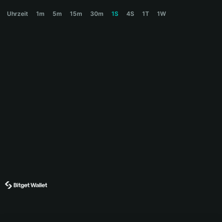
POPCAT Price Chart
Uhrzeit
1m
5m
15m
30m
1S
4S
1T
1W