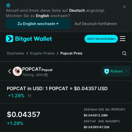
English
日本語
Aktuell wird Ihnen diese Seite auf
Deutsch
angezeigt.
Möchten Sie zu
English
wechseln?
Tiếng Việt
Zu English wechseln
Auf Deutsch fortfahren
Русский
Español (Latinoamérica)
Türkçe
Jetzt herunterladen
Italiano
Français
Startseite
Krypto-Preise
Popcat
Preis
Deutsch
简体中文
POPCAT
Popcat
Risiken
繁體中文
7GCihg...W2hr
Português (Portugal)
Bahasa Indonesia
POPCAT in USD:
1 POPCAT = $0.04357 USD
ภาษาไทย
+1.29%
1T
हिन्दी
বাংলা
24S Hoch
24S. Vol. (POPCAT)
$
0.04357
Español
$
0.04451
3.38M
24S Tief
24S. Vol
(USDT)
+1.29%
Português (Brasil)
$
0.04293
147.52K
Español (Argentina)