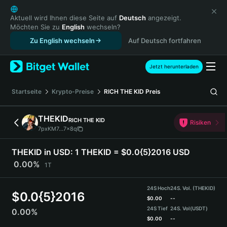
English
日本語
Aktuell wird Ihnen diese Seite auf
Deutsch
angezeigt.
Möchten Sie zu
English
wechseln?
Tiếng Việt
Zu English wechseln
Auf Deutsch fortfahren
Русский
Español (Latinoamérica)
Türkçe
Jetzt herunterladen
Italiano
Français
Startseite
Krypto-Preise
RICH THE KID
Preis
Deutsch
简体中文
THEKID
RICH THE KID
Risiken
繁體中文
7pxKM7...7x8q
Português (Portugal)
Bahasa Indonesia
THEKID in USD:
1 THEKID = $0.0{5}2016 USD
ภาษาไทย
0.00%
1T
हिन्दी
বাংলা
24S Hoch
24S. Vol. (THEKID)
$
0.0{5}2016
Español
$
0.00
--
24S Tief
24S. Vol
(USDT)
0.00%
Português (Brasil)
$
0.00
--
Español (Argentina)