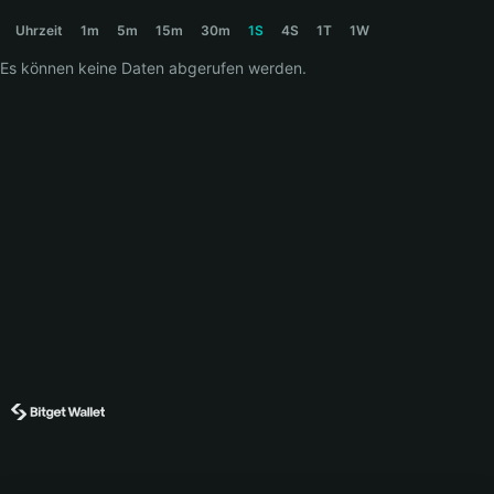
THEKID Price Chart
Uhrzeit
1m
5m
15m
30m
1S
4S
1T
1W
Es können keine Daten abgerufen werden.