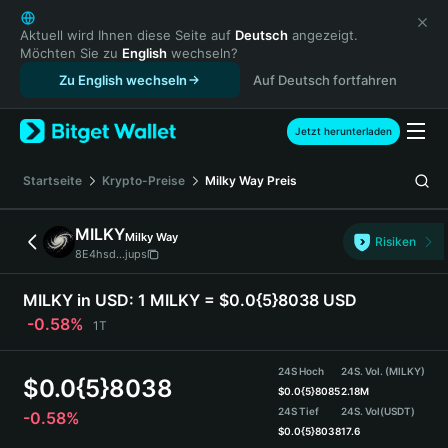
English
日本語
Aktuell wird Ihnen diese Seite auf
Deutsch
angezeigt.
Möchten Sie zu
English
wechseln?
Tiếng Việt
Zu English wechseln
Auf Deutsch fortfahren
Русский
Español (Latinoamérica)
Türkçe
Jetzt herunterladen
Italiano
Français
Startseite
Krypto-Preise
Milky Way
Preis
Deutsch
简体中文
MILKY
Milky Way
Risiken
繁體中文
8E4hsd...jups
Português (Portugal)
Bahasa Indonesia
MILKY in USD:
1 MILKY = $0.0{5}8038 USD
ภาษาไทย
-0.58%
1T
हिन्दी
বাংলা
24S Hoch
24S. Vol. (MILKY)
$
0.0{5}8038
Español
$
0.0{5}8085
2.18M
24S Tief
24S. Vol
(USDT)
-0.58%
Português (Brasil)
$
0.0{5}8038
17.6
Español (Argentina)