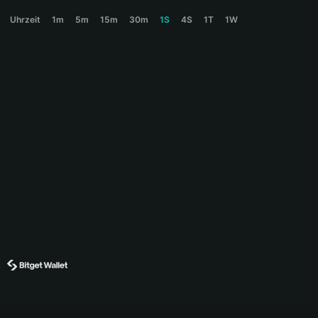
MILKY Price Chart
Uhrzeit
1m
5m
15m
30m
1S
4S
1T
1W