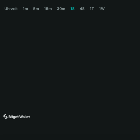
DEPLOYR Price Chart
Uhrzeit
1m
5m
15m
30m
1S
4S
1T
1W