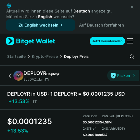
English
日本語
Aktuell wird Ihnen diese Seite auf
Deutsch
angezeigt.
Möchten Sie zu
English
wechseln?
Tiếng Việt
Zu English wechseln
Auf Deutsch fortfahren
Русский
Español (Latinoamérica)
Türkçe
Jetzt herunterladen
Italiano
Français
Startseite
Krypto-Preise
Deployr
Preis
Deutsch
简体中文
DEPLOYR
Deployr
Risiken
繁體中文
8JvDVZ...brrr
Português (Portugal)
Bahasa Indonesia
DEPLOYR in USD:
1 DEPLOYR = $0.0001235 USD
ภาษาไทย
+13.53%
1T
हिन्दी
বাংলা
24S Hoch
24S. Vol. (DEPLOYR)
$
0.0001235
Español
$
0.0001235
4.58M
24S Tief
24S. Vol
(USDT)
+13.53%
Português (Brasil)
$
0.0001088
567
Español (Argentina)