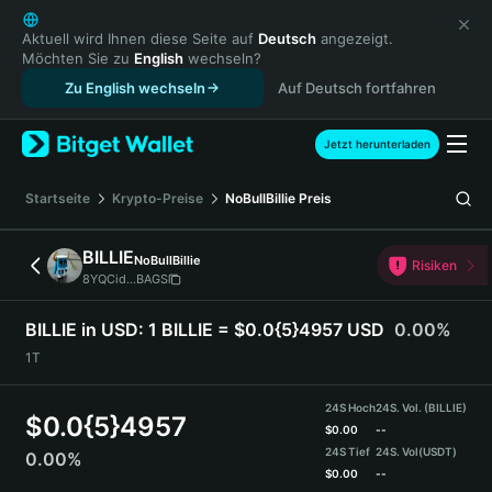
English
日本語
Aktuell wird Ihnen diese Seite auf
Deutsch
angezeigt.
Möchten Sie zu
English
wechseln?
Tiếng Việt
Zu English wechseln
Auf Deutsch fortfahren
Русский
Español (Latinoamérica)
Türkçe
Jetzt herunterladen
Italiano
Français
Startseite
Krypto-Preise
NoBullBillie
Preis
Deutsch
简体中文
BILLIE
NoBullBillie
Risiken
繁體中文
8YQCid...BAGS
Português (Portugal)
Bahasa Indonesia
BILLIE in USD:
1 BILLIE = $0.0{5}4957 USD
0.00%
ภาษาไทย
1T
हिन्दी
বাংলা
24S Hoch
24S. Vol. (BILLIE)
$
0.0{5}4957
Español
$
0.00
--
24S Tief
24S. Vol
(USDT)
0.00%
Português (Brasil)
$
0.00
--
Español (Argentina)