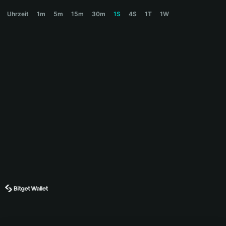
BILLIE Price Chart
Uhrzeit
1m
5m
15m
30m
1S
4S
1T
1W