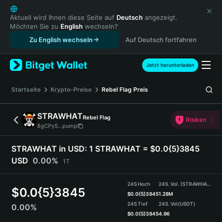
English
日本語
Aktuell wird Ihnen diese Seite auf
Deutsch
angezeigt.
Möchten Sie zu
English
wechseln?
Tiếng Việt
Zu English wechseln
Auf Deutsch fortfahren
Русский
Español (Latinoamérica)
Türkçe
Jetzt herunterladen
Italiano
Français
Startseite
Krypto-Preise
Rebel Flag
Preis
Deutsch
简体中文
STRAWHAT
Rebel Flag
Risiken
繁體中文
8gCPyS...pump
Português (Portugal)
Bahasa Indonesia
STRAWHAT in USD:
1 STRAWHAT = $0.0{5}3845
ภาษาไทย
USD
0.00%
1T
हिन्दी
বাংলা
24S Hoch
24S. Vol. (STRAWHAT)
$
0.0{5}3845
Español
$
0.0{5}3845
1.28M
24S Tief
24S. Vol
(USDT)
0.00%
Português (Brasil)
$
0.0{5}3845
4.96
Español (Argentina)