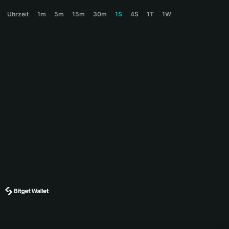
STRAWHAT Price Chart
Uhrzeit
1m
5m
15m
30m
1S
4S
1T
1W