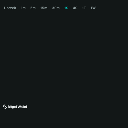
CLAUDE Price Chart
Uhrzeit
1m
5m
15m
30m
1S
4S
1T
1W