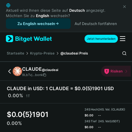
English
日本語
Aktuell wird Ihnen diese Seite auf
Deutsch
angezeigt.
Möchten Sie zu
English
wechseln?
Tiếng Việt
Zu English wechseln
Auf Deutsch fortfahren
Русский
Español (Latinoamérica)
Türkçe
Jetzt herunterladen
Italiano
Français
Startseite
Krypto-Preise
@claudeai
Preis
Deutsch
简体中文
CLAUDE
@claudeai
Risiken
繁體中文
9LbTvj...bonk
Português (Portugal)
Bahasa Indonesia
CLAUDE in USD:
1 CLAUDE = $0.0{5}1901 USD
ภาษาไทย
0.00%
1T
हिन्दी
বাংলা
24S Hoch
24S. Vol. (CLAUDE)
$
0.0{5}1901
Español
$
0.00
--
24S Tief
24S. Vol
(USDT)
0.00%
Português (Brasil)
$
0.00
--
Español (Argentina)