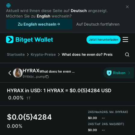
English
日本語
Aktuell wird Ihnen diese Seite auf
Deutsch
angezeigt.
Möchten Sie zu
English
wechseln?
Tiếng Việt
Zu English wechseln
Auf Deutsch fortfahren
Русский
Español (Latinoamérica)
Türkçe
Jetzt herunterladen
Italiano
Français
Startseite
Krypto-Preise
What does he even do?
Preis
Deutsch
简体中文
HYRAX
What does he even do?
Risiken
繁體中文
9Y4kbr...pump
Português (Portugal)
Bahasa Indonesia
HYRAX in USD:
1 HYRAX = $0.0{5}4284 USD
ภาษาไทย
0.00%
1T
हिन्दी
বাংলা
24S Hoch
24S. Vol. (HYRAX)
$
0.0{5}4284
Español
$
0.00
--
24S Tief
24S. Vol
(USDT)
0.00%
Português (Brasil)
$
0.00
--
Español (Argentina)