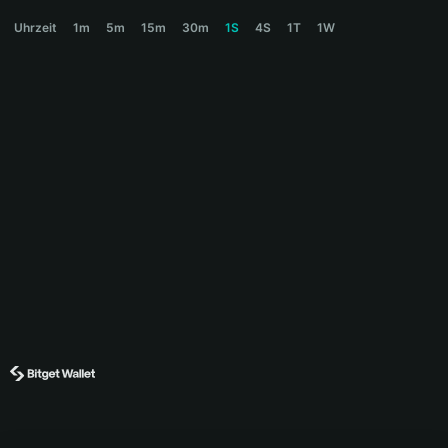
HYRAX Price Chart
Uhrzeit
1m
5m
15m
30m
1S
4S
1T
1W