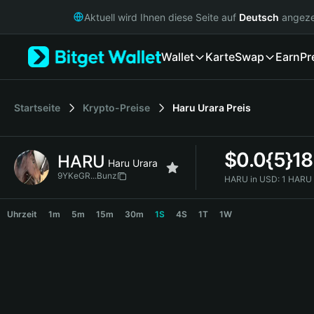
English
Aktuell wird Ihnen diese Seite auf
Deutsch
angeze
日本語
Tiếng Việt
Wallet
Karte
Swap
Earn
Pr
Русский
Español (Latinoamérica)
Türkçe
Italiano
Startseite
Krypto-Preise
Haru Urara
Preis
Français
Deutsch
$
0.0{5}1
HARU
简体中文
Haru Urara
繁體中文
9YKeGR...Bunz
HARU in USD:
1 HARU 
Português (Portugal)
HARU Price Chart
Bahasa Indonesia
Uhrzeit
1m
5m
15m
30m
1S
4S
1T
1W
ภาษาไทย
हिन्दी
বাংলা
Español
Português (Brasil)
Español (Argentina)