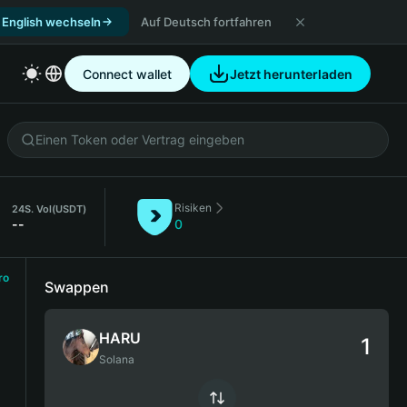
 English wechseln
Auf Deutsch fortfahren
Connect wallet
Jetzt herunterladen
Risiken
24S. Vol
(USDT)
--
0
ro
Swappen
HARU
Solana