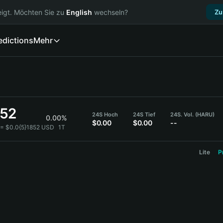
igt. Möchten Sie zu
English
wechseln?
Zu
edictions
Mehr
852
24S Hoch
24S Tief
24S. Vol. (HARU)
0.00%
$0.00
$0.00
--
= $0.0{5}1852 USD
1T
Lite
P