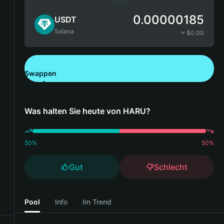
0.00000185
USDT
Solana
≈ $
0.00
Swappen
Bitget Wallet herunterladen
Was halten Sie heute von HARU?
50
%
50
%
Gut
Schlecht
Pool
Info
Im Trend