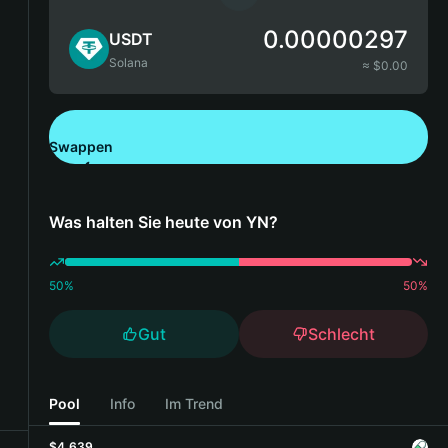
0.00000297
USDT
Solana
≈ $
0.00
Swappen
Bitget Wallet herunterladen
Was halten Sie heute von YN?
50
%
50
%
Gut
Schlecht
Pool
Info
Im Trend
$4,639