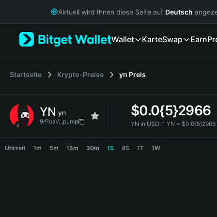
English
Aktuell wird Ihnen diese Seite auf
Deutsch
angeze
日本語
Tiếng Việt
Wallet
Karte
Swap
Earn
Pr
Русский
Español (Latinoamérica)
Türkçe
Italiano
Startseite
Krypto-Preise
yn
Preis
Français
Deutsch
$
0.0{5}2966
YN
简体中文
yn
繁體中文
9rPoaV...pump
YN in USD:
1 YN = $0.0{5}296
Português (Portugal)
YN Price Chart
Bahasa Indonesia
Uhrzeit
1m
5m
15m
30m
1S
4S
1T
1W
ภาษาไทย
हिन्दी
বাংলা
Español
Português (Brasil)
Español (Argentina)