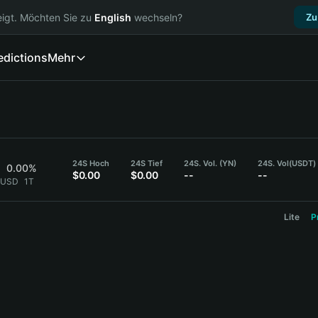
igt. Möchten Sie zu
English
wechseln?
Zu
edictions
Mehr
24S Hoch
24S Tief
24S. Vol. (YN)
24S. Vol
(USDT)
0.00%
$0.00
$0.00
--
--
6 USD
1T
Lite
P