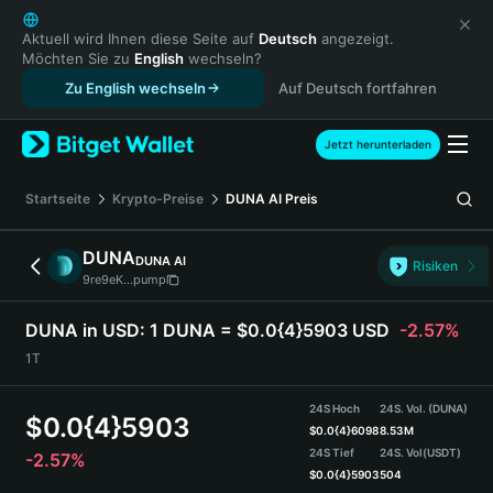
English
日本語
Aktuell wird Ihnen diese Seite auf
Deutsch
angezeigt.
Möchten Sie zu
English
wechseln?
Tiếng Việt
Zu English wechseln
Auf Deutsch fortfahren
Русский
Español (Latinoamérica)
Türkçe
Jetzt herunterladen
Italiano
Français
Startseite
Krypto-Preise
DUNA AI
Preis
Deutsch
简体中文
DUNA
DUNA AI
Risiken
繁體中文
9re9eK...pump
Português (Portugal)
Bahasa Indonesia
DUNA in USD:
1 DUNA = $0.0{4}5903 USD
-2.57%
ภาษาไทย
1T
हिन्दी
বাংলা
24S Hoch
24S. Vol. (DUNA)
$
0.0{4}5903
Español
$
0.0{4}6098
8.53M
24S Tief
24S. Vol
(USDT)
-2.57%
Português (Brasil)
$
0.0{4}5903
504
Español (Argentina)