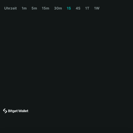
DUNA Price Chart
Uhrzeit
1m
5m
15m
30m
1S
4S
1T
1W