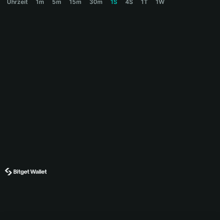
Uhrzeit
1m
5m
15m
30m
1S
4S
1T
1W