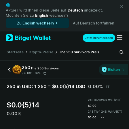
English
日本語
Aktuell wird Ihnen diese Seite auf
Deutsch
angezeigt.
Möchten Sie zu
English
wechseln?
Tiếng Việt
Zu English wechseln
Auf Deutsch fortfahren
Русский
Español (Latinoamérica)
Türkçe
Jetzt herunterladen
Italiano
Français
Startseite
Krypto-Preise
The 250 Survivors
Preis
Deutsch
简体中文
250
The 250 Survivors
Risiken
繁體中文
9ziJBC...6PET
Português (Portugal)
Bahasa Indonesia
250 in USD:
1 250 = $0.0{5}14 USD
0.00%
1T
ภาษาไทย
हिन्दी
24S Hoch
24S. Vol. (250)
$
0.0{5}14
বাংলা
$
0.00
--
24S Tief
24S. Vol
(USDT)
0.00%
Español
$
0.00
--
Português (Brasil)
250 Price Chart
Español (Argentina)