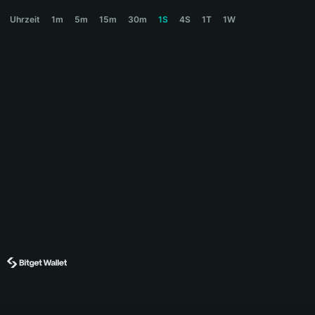
NIPTUNE Price Chart
Uhrzeit
1m
5m
15m
30m
1S
4S
1T
1W