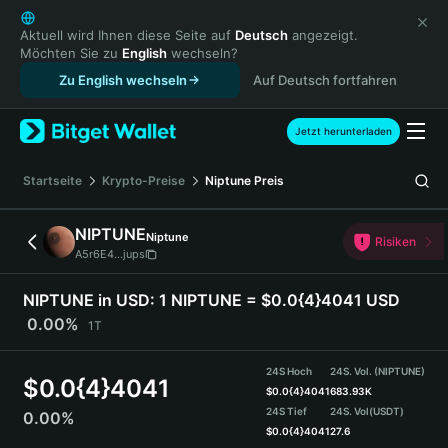
English
日本語
Aktuell wird Ihnen diese Seite auf
Deutsch
angezeigt.
Möchten Sie zu
English
wechseln?
Tiếng Việt
Zu English wechseln
Auf Deutsch fortfahren
Русский
Español (Latinoamérica)
Türkçe
Jetzt herunterladen
Italiano
Français
Startseite
Krypto-Preise
Niptune
Preis
Deutsch
简体中文
NIPTUNE
Niptune
Risiken
繁體中文
A5r6E4...jups
Português (Portugal)
Bahasa Indonesia
NIPTUNE in USD:
1 NIPTUNE = $0.0{4}4041 USD
ภาษาไทย
0.00%
1T
हिन्दी
বাংলা
24S Hoch
24S. Vol. (NIPTUNE)
$
0.0{4}4041
Español
$
0.0{4}4041
683.93K
24S Tief
24S. Vol
(USDT)
0.00%
Português (Brasil)
$
0.0{4}4041
27.6
Español (Argentina)