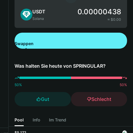
0.00000438
USDT
Solana
≈ $
0.00
Swappen
Bitget Wallet herunterladen
Was halten Sie heute von SPRINGULAR?
50
%
50
%
Gut
Schlecht
Pool
Info
Im Trend
$5,172