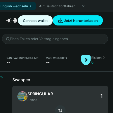
 English wechseln
Auf Deutsch fortfahren
Connect wallet
Jetzt herunterladen
Risiken
24S. Vol. (SPRINGULAR)
24S. Vol
(USDT)
--
--
0
ro
Swappen
SPRINGULAR
Solana