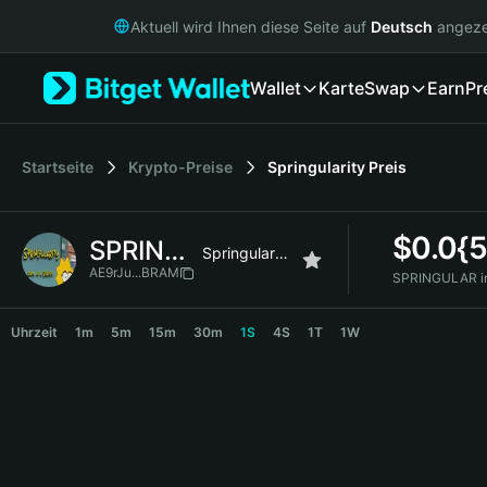
English
Aktuell wird Ihnen diese Seite auf
Deutsch
angeze
日本語
Tiếng Việt
Wallet
Karte
Swap
Earn
Pr
Русский
Español (Latinoamérica)
Türkçe
Italiano
Startseite
Krypto-Preise
Springularity
Preis
Français
Deutsch
$
0.0{
SPRINGULAR
简体中文
Springularity
繁體中文
AE9rJu...BRAM
SPRINGULAR i
Português (Portugal)
SPRINGULAR Price Chart
Bahasa Indonesia
Uhrzeit
1m
5m
15m
30m
1S
4S
1T
1W
ภาษาไทย
हिन्दी
বাংলা
Español
Português (Brasil)
Español (Argentina)