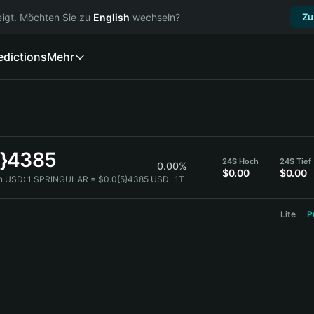
igt. Möchten Sie zu
English
wechseln?
Zu
edictions
Mehr
5}4385
24S Hoch
24S Tief
0.00%
$0.00
$0.00
n USD:
1 SPRINGULAR = $0.0{5}4385 USD
1T
Lite
P