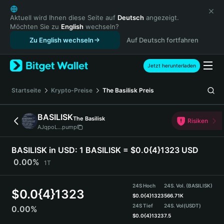
English
日本語
Aktuell wird Ihnen diese Seite auf
Deutsch
angezeigt.
Möchten Sie zu
English
wechseln?
Tiếng Việt
Zu English wechseln
Auf Deutsch fortfahren
Русский
Español (Latinoamérica)
Türkçe
Jetzt herunterladen
Italiano
Français
Startseite
Krypto-Preise
The Basilisk
Preis
Deutsch
简体中文
BASILISK
The Basilisk
Risiken
繁體中文
AJqpoL...pump
Português (Portugal)
Bahasa Indonesia
BASILISK in USD:
1 BASILISK = $0.0{4}1323 USD
ภาษาไทย
0.00%
1T
हिन्दी
বাংলা
24S Hoch
24S. Vol. (BASILISK)
$
0.0{4}1323
Español
$
0.0{4}1323
566.71K
24S Tief
24S. Vol
(USDT)
0.00%
Português (Brasil)
$
0.0{4}1323
7.5
Español (Argentina)