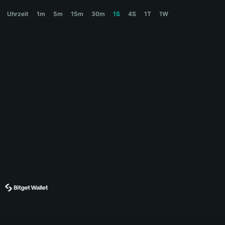
BASILISK Price Chart
Uhrzeit
1m
5m
15m
30m
1S
4S
1T
1W