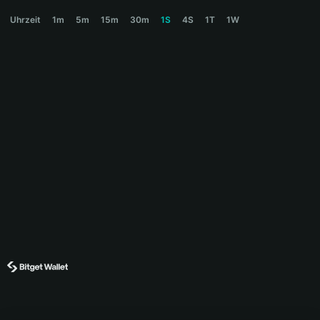
SNOWFALL Price Chart
Uhrzeit
1m
5m
15m
30m
1S
4S
1T
1W