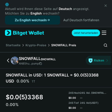
English
日本語
Aktuell wird Ihnen diese Seite auf
Deutsch
angezeigt.
Möchten Sie zu
English
wechseln?
Tiếng Việt
Zu English wechseln
Auf Deutsch fortfahren
Русский
Español (Latinoamérica)
Türkçe
Jetzt herunterladen
Italiano
Français
Startseite
Krypto-Preise
SNOWFALL
Preis
Deutsch
简体中文
SNOWFALL
SNOWFALL
Risiken
繁體中文
AN85hu...pump
Português (Portugal)
Bahasa Indonesia
SNOWFALL in USD:
1 SNOWFALL = $0.0{5}3368
ภาษาไทย
USD
0.00%
1T
हिन्दी
বাংলা
24S Hoch
24S. Vol. (SNOWFALL)
$
0.0{5}3368
Español
$
0.00
--
24S Tief
24S. Vol
(USDT)
0.00%
Português (Brasil)
$
0.00
--
Español (Argentina)