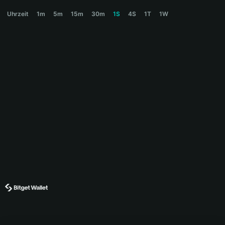
BELKA Price Chart
Uhrzeit
1m
5m
15m
30m
1S
4S
1T
1W