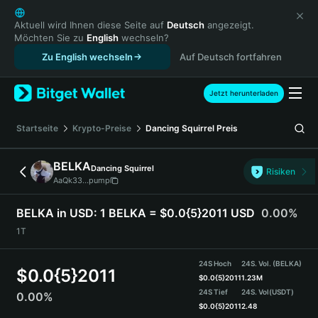
English
日本語
Aktuell wird Ihnen diese Seite auf
Deutsch
angezeigt.
Möchten Sie zu
English
wechseln?
Tiếng Việt
Zu English wechseln
Auf Deutsch fortfahren
Русский
Español (Latinoamérica)
Türkçe
Jetzt herunterladen
Italiano
Français
Startseite
Krypto-Preise
Dancing Squirrel
Preis
Deutsch
简体中文
BELKA
Dancing Squirrel
Risiken
繁體中文
AaQk33...pump
Português (Portugal)
Bahasa Indonesia
BELKA in USD:
1 BELKA = $0.0{5}2011 USD
0.00%
ภาษาไทย
1T
हिन्दी
বাংলা
24S Hoch
24S. Vol. (BELKA)
$
0.0{5}2011
Español
$
0.0{5}2011
1.23M
24S Tief
24S. Vol
(USDT)
0.00%
Português (Brasil)
$
0.0{5}2011
2.48
Español (Argentina)