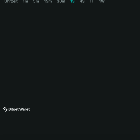
Uhrzeit
1m
5m
15m
30m
1S
4S
1T
1W