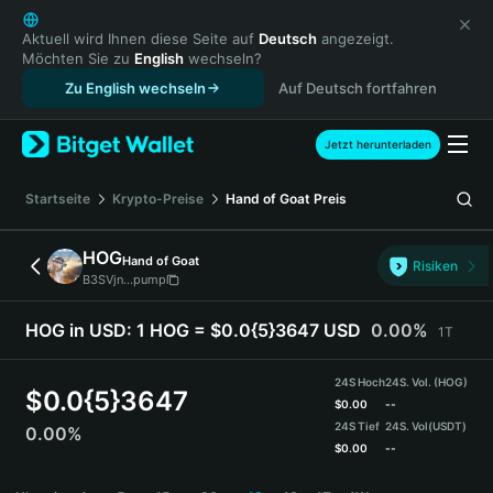
English
日本語
Aktuell wird Ihnen diese Seite auf
Deutsch
angezeigt.
Möchten Sie zu
English
wechseln?
Tiếng Việt
Zu English wechseln
Auf Deutsch fortfahren
Русский
Español (Latinoamérica)
Türkçe
Jetzt herunterladen
Italiano
Français
Startseite
Krypto-Preise
Hand of Goat
Preis
Deutsch
简体中文
HOG
Hand of Goat
Risiken
繁體中文
B3SVjn...pump
Português (Portugal)
Bahasa Indonesia
HOG in USD:
1 HOG = $0.0{5}3647 USD
0.00%
1T
ภาษาไทย
हिन्दी
24S Hoch
24S. Vol. (HOG)
$
0.0{5}3647
বাংলা
$
0.00
--
24S Tief
24S. Vol
(USDT)
0.00%
Español
$
0.00
--
Português (Brasil)
HOG Price Chart
Español (Argentina)